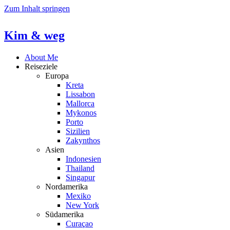
Zum Inhalt springen
Kim & weg
About Me
Reiseziele
Europa
Kreta
Lissabon
Mallorca
Mykonos
Porto
Sizilien
Zakynthos
Asien
Indonesien
Thailand
Singapur
Nordamerika
Mexiko
New York
Südamerika
Curaçao